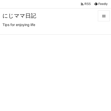

Feedly
RSS
にじママ日記

Tips for enjoying life

メニュ

サイド

前へ

次へ

検索