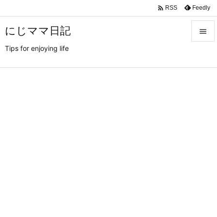

Feedly
RSS
にじママ日記

Tips for enjoying life

メニュ

サイド

前へ

次へ

検索