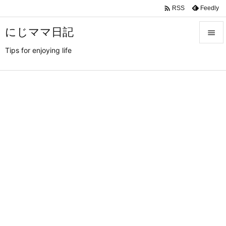

Feedly
RSS
にじママ日記

Tips for enjoying life

メニュ

サイド

前へ

次へ

検索