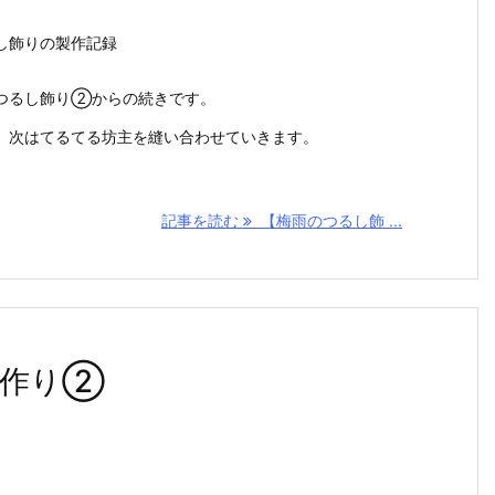
し飾りの製作記録
つるし飾り②からの続きです。
、次はてるてる坊主を縫い合わせていきます。
記事を読む
【梅雨のつるし飾 ...
り作り②