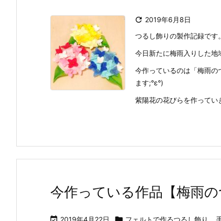

2019年6月8日
つるし飾りの製作記録です
今日新たに梅雨入りした地
今作っているのは「梅雨の
ます;°ε°)
紫陽花の花びらを作ってい
今作っている作品【梅雨の

2019年4月22日

フェルトで作るつるし飾り
,