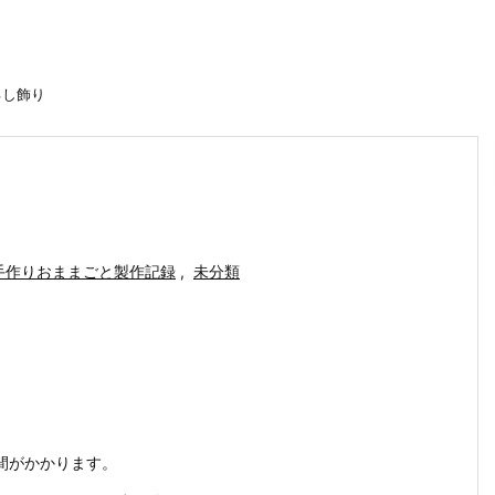
るし飾り
手作りおままごと製作記録
,
未分類
。
間がかかります。