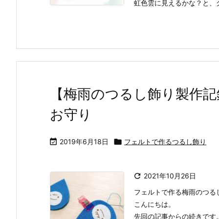
虹色雲に見えるかな？と、
【梅雨のつるし飾り製作
お守り

2019年6月18日

フェルトで作るつるし飾り

2021年10月26日
フェルトで作る梅雨のつる
こんにちは。
先回の記事からの続きです