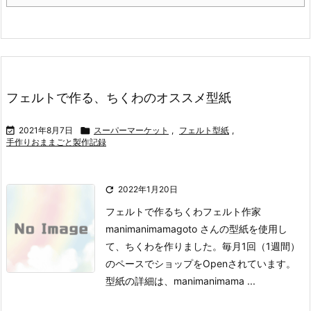
フェルトで作る、ちくわのオススメ型紙

2021年8月7日

スーパーマーケット
,
フェルト型紙
,
手作りおままごと製作記録

2022年1月20日
フェルトで作るちくわ
フェルト作家
manimanimamagoto さんの型紙を使用し
て、ちくわを作りました。
毎月1回（1週間）
のペースでショップをOpenされています。
型紙の詳細は、manimanimama ...