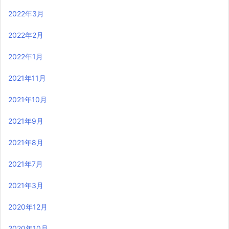
2022年3月
2022年2月
2022年1月
2021年11月
2021年10月
2021年9月
2021年8月
2021年7月
2021年3月
2020年12月
2020年10月