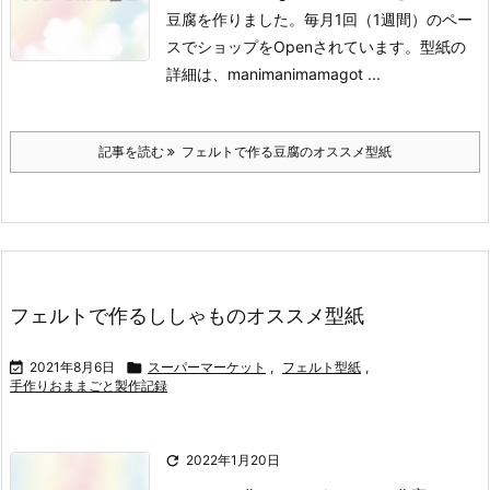
豆腐を作りました。
毎月1回（1週間）のペー
スでショップをOpenされています。
型紙の
詳細は、manimanimamagot ...
記事を読む
フェルトで作る豆腐のオススメ型紙
フェルトで作るししゃものオススメ型紙

2021年8月6日

スーパーマーケット
,
フェルト型紙
,
手作りおままごと製作記録

2022年1月20日