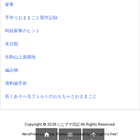
家事
手作りおままごと製作記録
時短家事のヒント
未分類
生駒山上遊園地
編み物
過剰歯手術
長くあそべるフェルトのおもちゃとおままごと
Copyright ©
2026
にじママ日記
All Rights Reserved.



WordPress Luxeritas Theme is provided by "
Thought is free
".