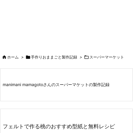

ホーム
>

手作りおままごと製作記録
>

スーパーマーケット
manimani mamagotoさんのスーパーマケットの製作記録
フェルトで作る桃のおすすめ型紙と無料レシピ